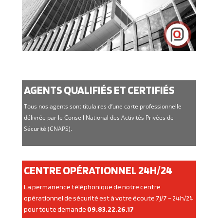
AGENTS QUALIFIÉS ET CERTIFIÉS
Tous nos agents sont titulaires d’une carte professionnelle
délivrée par le Conseil National des Activités Privées de
Sécurité (CNAPS).
CENTRE OPÉRATIONNEL 24H/24
La permanence téléphonique de notre centre
opérationnel de sécurité est à votre écoute 7j/7 – 24h/24
pour toute demande
09.83.22.26.17