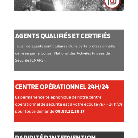
AGENTS QUALIFIÉS ET CERTIFIÉS
Tous nos agents sont titulaires d’une carte professionnelle
délivrée par le Conseil National des Activités Privées de
Sécurité (CNAPS).
CENTRE OPÉRATIONNEL 24H/24
La permanence téléphonique de notre centre
opérationnel de sécurité est à votre écoute 7j/7 – 24h/24
pour toute demande
09.83.22.26.17
RAPIDITÉ D'INTERVENTION