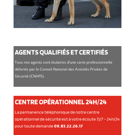
AGENTS QUALIFIÉS ET CERTIFIÉS
Tous nos agents sont titulaires d’une carte professionnelle
délivrée par le Conseil National des Activités Privées de
Sécurité (CNAPS).
CENTRE OPÉRATIONNEL 24H/24
La permanence téléphonique de notre centre
opérationnel de sécurité est à votre écoute 7j/7 – 24h/24
pour toute demande
09.83.22.26.17